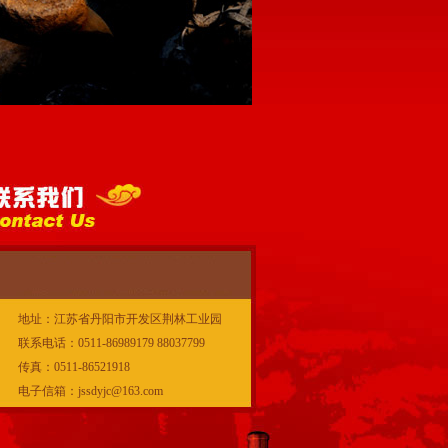
地址：江苏省丹阳市开发区荆林工业园
联系电话：0511-86989179 88037799
传真：0511-86521918
电子信箱：jssdyjc@163.com