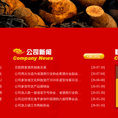
以
·
旦阳牌黄酒亮相南京展
[26-07-10]
化
·
公司再次当选为省酒类行业协会黄酒分会副会…
[26-07-04]
2
·
公司参加省文化和旅游厅2026非遗宣传展示活…
[26-06-08]
甜
·
公司参加市农产品展销会
[26-05-30]
酒
·
公司加入新一届省老字号协会、省酒类行业协…
[26-05-30]
度
·
公司总经理左逸平参加中国酒协六届理事会会…
[26-05-26]
·
公司加入镇江市商标协会
[26-05-16]