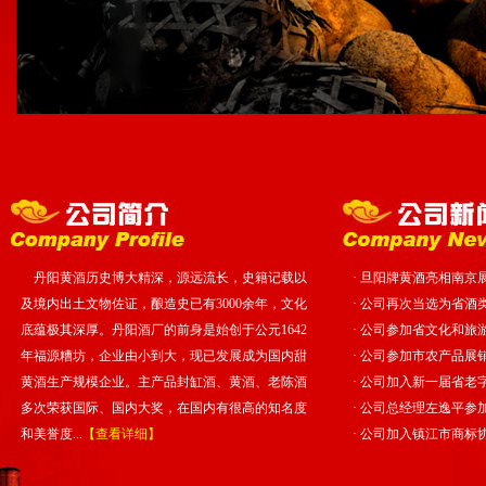
丹阳黄酒历史博大精深，源远流长，史籍记载以
·
旦阳牌黄酒亮相南京
及境内出土文物佐证，酿造史已有3000余年，文化
·
公司再次当选为省酒
底蕴极其深厚。丹阳酒厂的前身是始创于公元1642
·
公司参加省文化和旅游
年福源糟坊，企业由小到大，现已发展成为国内甜
·
公司参加市农产品展
黄酒生产规模企业。主产品封缸酒、黄酒、老陈酒
·
公司加入新一届省老
多次荣获国际、国内大奖，在国内有很高的知名度
·
公司总经理左逸平参
和美誉度...
【查看详细】
·
公司加入镇江市商标