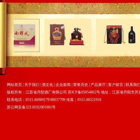
网站首页
|
关于我们
|
酒文化
|
企业新闻
|
荣誉历史
|
产品展厅
|
客户留言
|
联系我
版权所有：江苏省丹阳酒厂有限公司
苏ICP备05054862号
地址：江苏省丹阳市开
联系电话：0511-86989179 88037799 传真：0511-86521918
苏公网安备32118102001081号