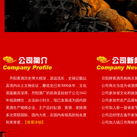
丹阳黄酒历史博大精深，源远流长，史籍记载以
·
旦阳牌黄酒亮相南京
及境内出土文物佐证，酿造史已有3000余年，文化
·
公司再次当选为省酒
底蕴极其深厚。丹阳酒厂的前身是始创于公元1642
·
公司参加省文化和旅游
年福源糟坊，企业由小到大，现已发展成为国内甜
·
公司参加市农产品展
黄酒生产规模企业。主产品封缸酒、黄酒、老陈酒
·
公司加入新一届省老
多次荣获国际、国内大奖，在国内有很高的知名度
·
公司总经理左逸平参
和美誉度...
【查看详细】
·
公司加入镇江市商标